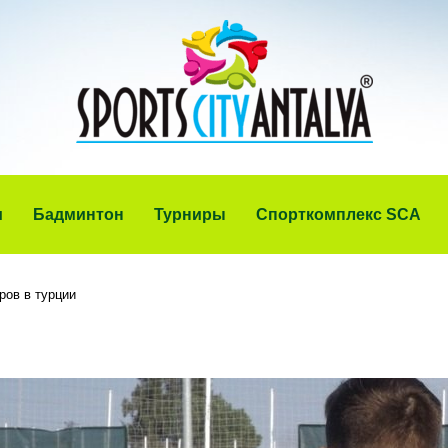
и
Бадминтон
Турниры
Спорткомплекс SCA
ров в турции