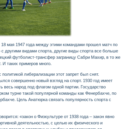
. 18 мая 1947 года между этими командами прошел матч по
с другими видами спорта, другие виды спорта все больше
ецкий футболист-трансфер заграницу Сабри Махир, в то же
. И таких примеров много.
с политикой либерализации этот запрет был снят.
ылся совершенно новый взгляд на спорт. 1930 год имеет
 весь народ под флагом одной партии. Государство
юрком турне такой популярной команды как Фенербахче, по
рбахче. Цель Анатюрка связать популярность спорта с
орится: «закон о Физкультуре от 1938 года – закон явно
ортивной деятельностью, с целью их физического и