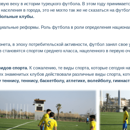
овую веху в истории турецкого футбола. В этом году принимает
аселения в города, это не могло так же не сказаться на футбо
больные клубы.
циальные реформы. Роль футбола в роли определения национал
рнета, в эпоху потребительской активности, футбол занял свое
становятся спортом среднего класса, нацеленного в первую оч
видов спорта
. К сожалению, те виды спорта, которые сегодня 
ех знаменитых клубов действовали различные виды спорта, кот
 теннису, теннису, баскетболу, атлетике, волейболу, гимнаст