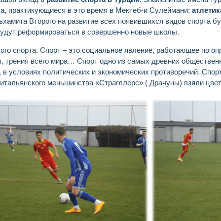
та, практикующиеся в это время в Мектеб-и Сулеймани:
атлети
ьхамита Второго на развитие всех появившихся видов спорта б
 будут реформироваться в совершенно новые школы.
кого спорта. Спорт – это социальное явление, работающее по о
ия, трения всего мира… Спорт одно из самых древних обществен
, в условиях политических и экономических противоречий. Спор
з итальянского меньшинства «Страгллерс» ( Драчуны) взяли цве