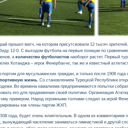
рай прошел матч, на котором присутсвовали 12 тысяч зрителей
еду 12-0. С выходом футбола на первые позиции по сравнению 
менов, а
количество футболистов
наоборот растет. Первый тур
елих Котанджа – игрок Фенербахче, так же и известный атлетист
спортом для мусульманских граждан, и только после 1908 года 
портивную жизнь
. Со становлением Турецкой Республики откр
одежи. Во времена камализма предпринимаются попытки собрать
ьзовать его для продвижения своей политики. Организация Атат
тому примером. Народ огромными толпами следил за игрой Фене
трированы как члены партии ЖХП.
38 года, будет очень влиятельным. В одном из комментариев гов
н, вынуждающий население заниматься гимнастикой и другой сп