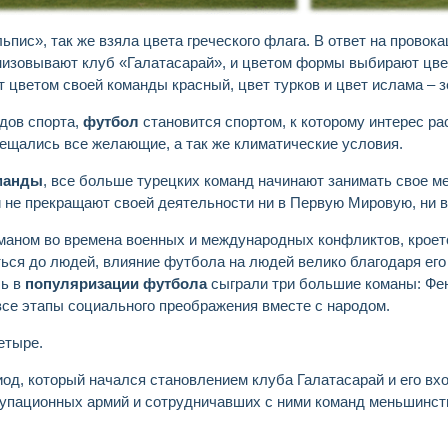
ьпис», так же взяла цвета греческого флага. В ответ на прово
анизовывают клуб «Галатасарай», и цветом формы выбирают цве
т цветом своей команды красный, цвет турков и цвет ислама – 
идов спорта,
футбол
становится спортом, к которому интерес р
ещались все желающие, а так же климатические условия.
манды
, все больше турецких команд начинают занимать свое ме
 и не прекращают своей деятельности ни в Первую Мировую, ни 
аном во времена военных и международных конфликтов, кроетс
ься до людей, влияние футбола на людей велико благодаря его 
ль в
популяризации футбола
сыграли три большие команы: Фен
все этапы социального преображения вместе с народом.
етыре.
иод, который начался становлением клуба Галатасарай и его вх
купационных армий и сотрудничавших с ними команд меньшинств