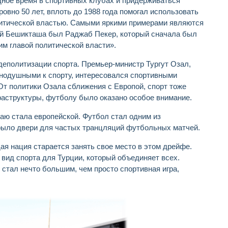
одное время в спортивных клубах и придерживаться
овно 50 лет, вплоть до 1988 года помогал использовать
олитической властью. Самыми яркими примерами являются
вой Бешикташа был Раджаб Пекер, который сначала был
м главой политической власти».
деполитизации спорта. Премьер-министр Тургут Озал,
авнодушными к спорту, интересовался спортивными
От политики Озала сближения с Европой, спорт тоже
аструктуры, футболу было оказано особое внимание.
раю стала европейской. Футбол стал одним из
крыло двери для частых транцляций футбольных матчей.
я нация старается занять свое место в этом дрейфе.
 вид спорта для Турции, который объединяет всех.
 стал нечто большим, чем просто спортивная игра,