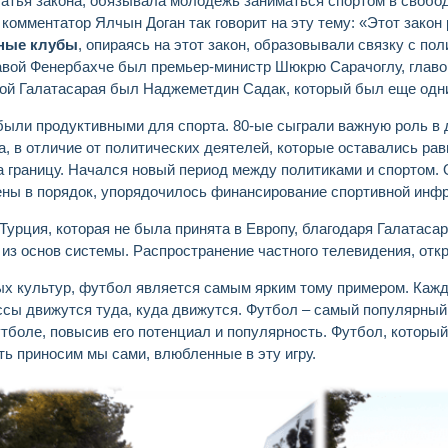
статья закона, обязывала молодежь заниматься спортом в своб
омментатор Ялчын Доган так говорит на эту тему: «Этот закон р
ные клубы
, опираясь на этот закон, образовывали связку с п
Главой Фенербахче был премьер-министр Шюкрю Сарачоглу, гла
вой Галатасарая был Наджеметдин Садак, который был еще одни
 были продуктивными для спорта. 80-ые сыграли важную роль в 
а, в отличие от политических деятелей, которые оставались р
 границу. Начался новый период между политиками и спортом. 
ны в порядок, упорядочилось финансирование спортивной инфр
Турция, которая не была принята в Европу, благодаря Галатаса
 из основ системы. Распространение частного телевидения, от
х культур, футбол является самым ярким тому примером. Кажда
ассы движутся туда, куда движутся. Футбол – самый популярный
тболе, повысив его потенциал и популярность. Футбол, который
ь приносим мы сами, влюбленные в эту игру.