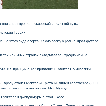
 дня спорт прошел некороткий и нелегкий путь.
 истории Турции.
именно этого вида спорта. Какую особую роль сыграл футбол
в тех или иных странах складывалась трудно или не
рта. Из Франции были приглашены учителя гимнастики,
в Европу станет Мектеб-и Султани (Лицей Галатасарай). Он
ой школе учителем гимнастики Мос Муаруа.
нет учителем физкультуры в этой школе.
рецкого спорта, такие как Селим Сырры, Тарджан-Мазхар