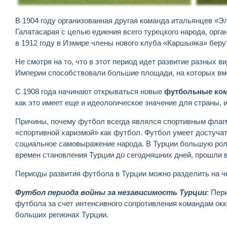
В 1904 году организованная другая команда итальянцев «Эл
Галатасарая с целью едиения всего турецкого народа, орг
в 1912 году в Измире члены нового клуба «Каршыяка» беру
Не смотря на то, что в этот период идет развитие разных в
Империи способствовали большие площади, на которых вм
С 1908 года начинают открываться новые
футбольные ко
как это имеет еще и идеологическое значение для страны,
Причины, почему футбол всегда являлся спортивным флагм
«спортивной харизмой» как футбол. Футбол умеет достучат
социальное самовыражение народа. В Турции большую ро
времен становления Турции до сегодняшних дней, прошли 
Периоды развития футбола в Турции можно разделить на ч
Футбол периода войны за независимость Турции
: Пер
футбола за счет интенсивного сопротивления командам ок
больших регионах Турции.