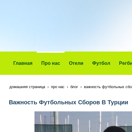
Главная
Про нас
Отели
Футбол
Регб
домашняя страница
про нас
блог
важность футбольных сбо
Важность Футбольных Сборов В Турции