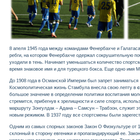
8 апеля 1945 года между командами Фенербахче и Галатаса
ребги, на котором Фенербахче одержал сокрушительную поб
уходили в тень. Начинает уменьшаться количество спортс
время знаковое имя и для турецкого бокса. Еще одно имя М
До 1908 года в Османской Империи был запрет заниматься 
Космополитическая жизнь Стамбула внесла свою лепту в
с
большое значение в определении политики воспитания мол
стремится, прибегнув к зрелищности и силе спорта, испол
маршруту Зонгулдак – Адана – Самсун – Трабзон, служит э
новым режимом. В 1937 году все спортсмены были зарегес
Одним из самых спорных законов Закон О Физкультуре от 19
склонный в сторону евгеники и пропагандирующий ее. Зако