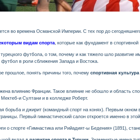
ется во времена Османской Империи. С тех пор до сегодняшнего
некоторым видам спорта
, которые как фундамент в спортивной
 турецкого футбола, о том, почему и как тяжело шло развитие 
 футбол в роли сближения Запада и Востока.
ое прошлое, понять причины того, почему
спортивная культура
ена влиянию Франции. Такое влияние не обошло и область спо
 Мектеб-и Султани и в колледже Роберт.
я борьба и джирит (командный спорт на конях). Первым окном 
а границы. Первый гимнастический салон откроется именно в эт
иги о спорте «Гимнастика или Рийадият-ы Бедения» (1891), ста
льшой вклад в
развитие спорта в Турции
. Знаменитые имена ту