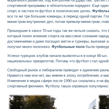
морального развития, под контролем государства. Третья 
спортивной программы в обязательном порядке». Еще один к
спорт, в частности футбол в политических целях.
Футболь
все те же три большие команды, в период одной партии. 
министром внутренних дел, потом премьер-министром, гла
Прошедшие в хаосе 70-ые годы так же нельзя сказать, что
который понял влияние спорта на массовое сознание народ
достижениями и даже посещал матчи и турниры, выезжая за
получил много полезного.
Футбольные поля
были приведе
Успехи турецких клубов начали выявляться в конце 80-ых. 
национальных приоритетов. Потому что футбол стал одной
Свободный рынок и либерализм приводит к единению разны
Нравится нам или нет, мы живем в эпоху потребления, и м
Изменения в медиа сфере после 1990-ых сказались и на фу
спортивный феномен. Футболу такую огромную популярност