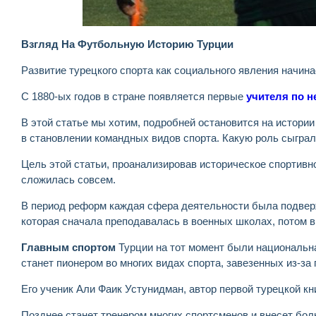
Взгляд На Футбольную Историю Турции
Развитие турецкого спорта как социального явления начина
С 1880-ых годов в стране появляется первые
учителя по 
В этой статье мы хотим, подробней остановится на истории
в становлении командных видов спорта. Какую роль сыграл
Цель этой статьи, проанализировав историческое спортивн
сложилась совсем.
В период реформ каждая сфера деятельности была подверж
которая сначала преподавалась в военных школах, потом в
Главным спортом
Турции на тот момент были национальна
станет пионером во многих видах спорта, завезенных из-з
Его ученик Али Фаик Устунидман, автор первой турецкой кн
Позднее станет тренером многих спортсменов и внесет бо