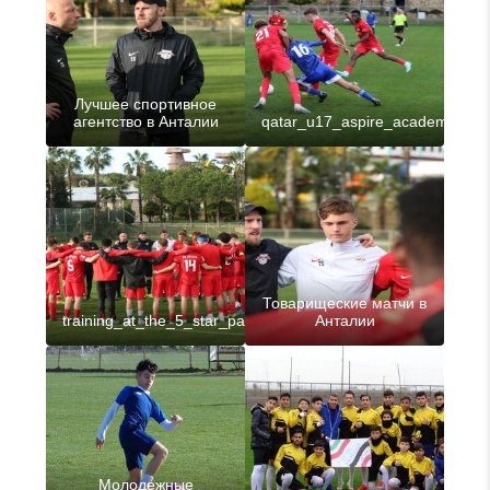
Лучшее спортивное
агентство в Анталии
qatar_u17_aspire_academy
Товарищеские матчи в
training_at_the_5_star_partner_rb_leipzig
Анталии
Молодежные