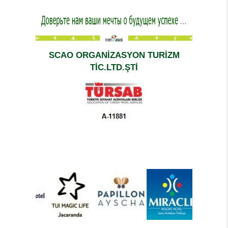
SCAO ORGANİZASYON TURİZM
TİC.LTD.ŞTİ