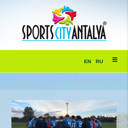
EN
-
RU