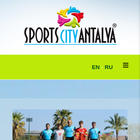
EN
-
RU