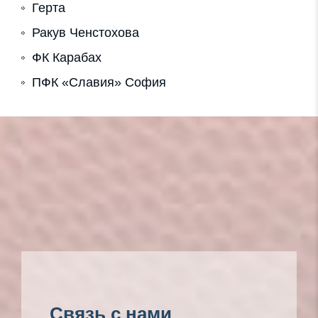
Герта
Ракув Ченстохова
ФК Карабах
ПФК «Славия» София
Связь с нами