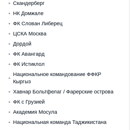
Скандерберг
НК Домжале
ФК Слован Либерец
ЦСКА Москва
Дордой
ФК Авангард
ФК Истиклол
Национальное командование ФФКР
Кыргыз
Хавнар Больтфелаг / Фарерские острова
ФК с Грузией
Академия Мосула
Национальная команда Таджикистана