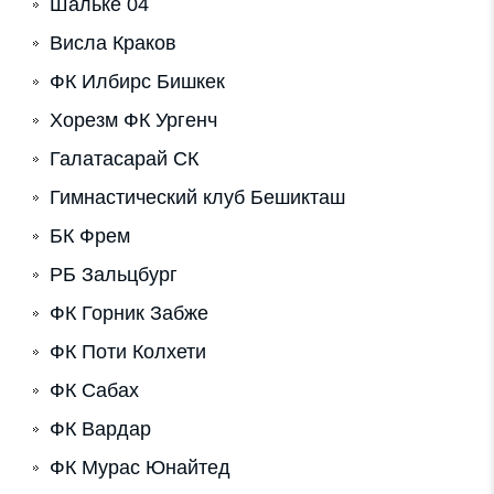
Шальке 04
Висла Краков
ФК Илбирс Бишкек
Хорезм ФК Ургенч
Галатасарай СК
Гимнастический клуб Бешикташ
БК Фрем
РБ Зальцбург
ФК Горник Забже
ФК Поти Колхети
ФК Сабах
ФК Вардар
ФК Мурас Юнайтед