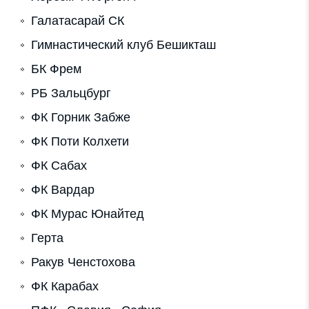
Галатасарай СК
Гимнастический клуб Бешикташ
БК Фрем
РБ Зальцбург
ФК Горник Забже
ФК Поти Колхети
ФК Сабах
ФК Вардар
ФК Мурас Юнайтед
Герта
Ракув Ченстохова
ФК Карабах