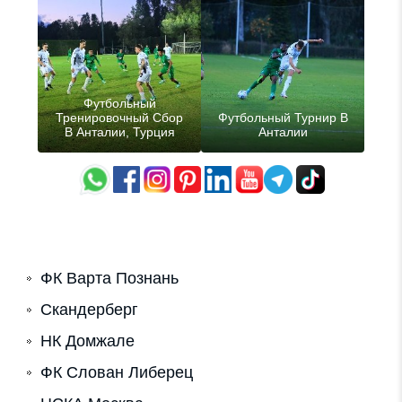
Футбольный
Тренировочный Сбор
Футбольный Турнир В
В Анталии, Турция
Анталии
ФК Варта Познань
Скандерберг
НК Домжале
ФК Слован Либерец