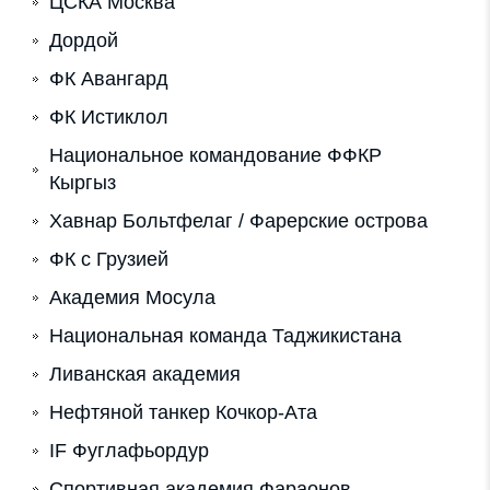
ЦСКА Москва
Дордой
ФК Авангард
ФК Истиклол
Национальное командование ФФКР
Кыргыз
Хавнар Больтфелаг / Фарерские острова
ФК с Грузией
Академия Мосула
Национальная команда Таджикистана
Ливанская академия
Нефтяной танкер Кочкор-Ата
IF Фуглафьордур
Спортивная академия Фараонов