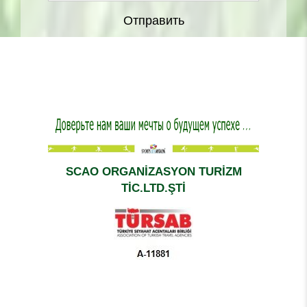
Отправить
SCAO ORGANİZASYON TURİZM
TİC.LTD.ŞTİ