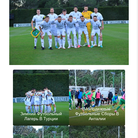
Молодежные
Зимний Футбольный
Футбольные Сборы В
Лагерь В Турции
Анталии