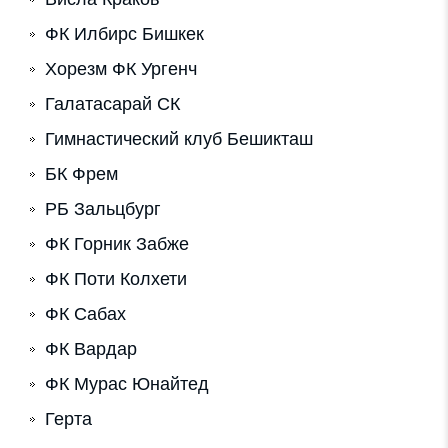
ФК Илбирс Бишкек
Хорезм ФК Ургенч
Галатасарай СК
Гимнастический клуб Бешикташ
БК Фрем
РБ Зальцбург
ФК Горник Забже
ФК Поти Колхети
ФК Сабах
ФК Вардар
ФК Мурас Юнайтед
Герта