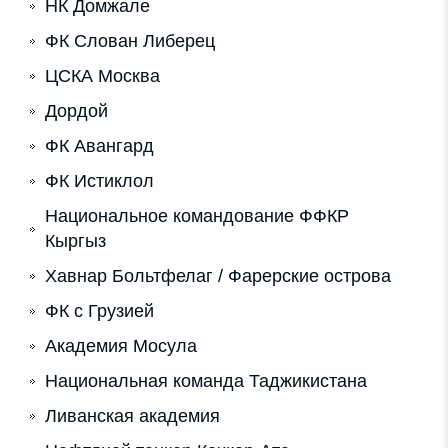
НК Домжале
ФК Слован Либерец
ЦСКА Москва
Дордой
ФК Авангард
ФК Истиклол
Национальное командование ФФКР
Кыргыз
Хавнар Больтфелаг / Фарерские острова
ФК с Грузией
Академия Мосула
Национальная команда Таджикистана
Ливанская академия