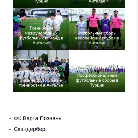
Турции
Анталье
Тренировки
международных
Футбольные сборы
футбольных команд в
европейских клубов в
Анталье
Анталье
Профессиональные
Зимние футбольные
футбольные сборы в
тренировки в Анталье
Турции
ФК Варта Познань
Скандерберг