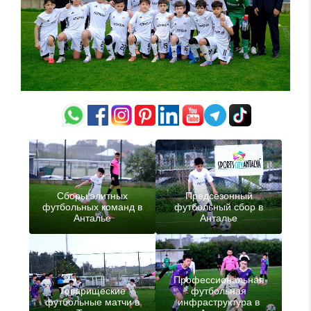
Сборы элитных
Предсезонный
футбольных команд в
футбольный сбор в
Анталье
Анталье
Профессиональная
Товарищеские
футбольная
футбольные матчи в
инфраструктура в