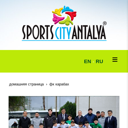
EN
-
RU
домашняя страница
фк карабах