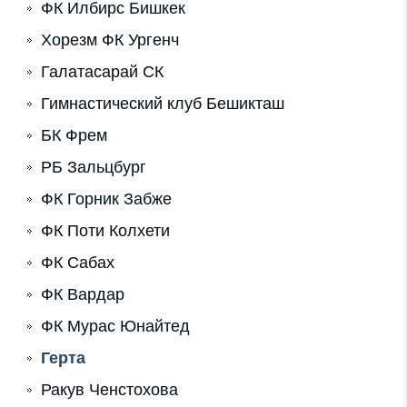
ФК Илбирс Бишкек
Хорезм ФК Ургенч
Галатасарай СК
Гимнастический клуб Бешикташ
БК Фрем
РБ Зальцбург
ФК Горник Забже
ФК Поти Колхети
ФК Сабах
ФК Вардар
ФК Мурас Юнайтед
Герта
Ракув Ченстохова