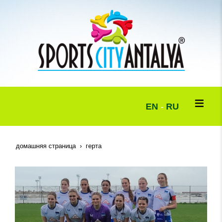
EN
-
RU
домашняя страница
герта