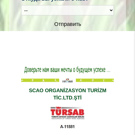
Отправить
SCAO ORGANİZASYON TURİZM
TİC.LTD.ŞTİ