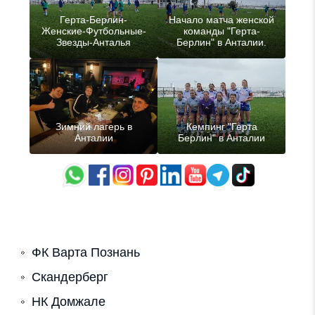
Герта-Берлин-
Начало матча женской
Женские-Футбольные-
команды "Герта-
Звезды-Анталья
Берлин" в Анталии.
Зимний лагерь в
Кемпинг "Герта
Анталии
Берлин" в Анталии
ФК Варта Познань
Скандерберг
НК Домжале