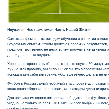
Неудачи – Неотъемлемая Часть Нашей Жизни
Самым эффективным методом обучения и развития являетс
неудачным опытом. Чтобы добиться весомых результатов, о
предпочитают ничего не делать, чем получить негативный 
двери для новых неудач.
Хорошая сторона в футболе, это то, что спустя 90 минут мо
лучше. Как правило, мы склонны обвинять в поражении кого
успокаиваем себя внутренне: «больше ничего делать не ну
Футбол в России самый любимый вид спорта и для развити
когда наша сборная проигрывает, мы находим десятки причи
Для воспитания нового поколения победителей в футболе, н
угодно, но только не себя. Ни СМИ, ни болельщики, ни пог
профессиональна.