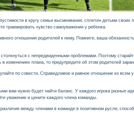
устимости в кругу семьи высмеивания, сплетен детьми своих п
йте травмировать чувство самоуважения у ребенка.
тивного отношения родителей к нему. Помните, ваша обязанност
е столкнуться с непредвиденными проблемами. Поэтому старайт
 в изменениях плана, то предупредите об этом родителей заран
упайте по совести. Справедливое и равное отношение ко всем у
рыми вам нужно будет найти баланс. У каждого игрока разные и
йте уважение и цените каждого члена команды.
 различия между членами в команде в позитивном русле, спосо