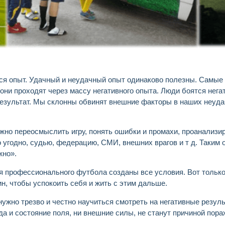
я опыт. Удачный и неудачный опыт одинаково полезны. Самые
ни проходят через массу негативного опыта. Люди боятся негат
результат. Мы склонны обвинят внешние факторы в наших неудач
жно переосмыслить игру, понять ошибки и промахи, проанализиро
 угодно, судью, федерацию, СМИ, внешних врагов и т д. Таким 
жно».
я профессионального футбола созданы все условия. Вот тольк
н, чтобы успокоить себя и жить с этим дальше.
ужно трезво и честно научиться смотреть на негативные резуль
ода и состояние поля, ни внешние силы, не станут причиной пор