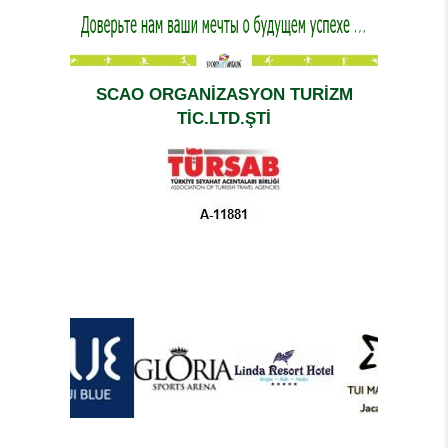
SCAO ORGANİZASYON TURİZM
TİC.LTD.ŞTİ