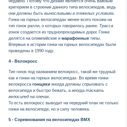
недавно. Потому что дизайн является очень важным
критерием в строении данного типа велосипедов, ведь
они должны быть
выносливыми в тяжелых условиях.
Гонки на горных велосипедах менее всего похожи на
тип гонок ралли, о которых говорилось ранее.
Трасса
гонок
создается из труднопроходимых дорог. Гонки
делятся на олимпийские и
марафонные
типы.
Впервые в истории гонки на горных велосипедах были
проведены в 1990 году.
4 - Велокросс
Тип гонок под названием велокросс, такой же трудный
как и гонки на горных велосипедах. Во время гонки
велокросса
гонщики
иногда должны спрыгивать с
велосипеда и быстро бежать, а иногда
таскать
велосипед на плечах
.
То есть велокросс выводит на передний план не только
гонки на велосипеде, но и силу человека.
5 - Соревнования на велосипедах
BMX