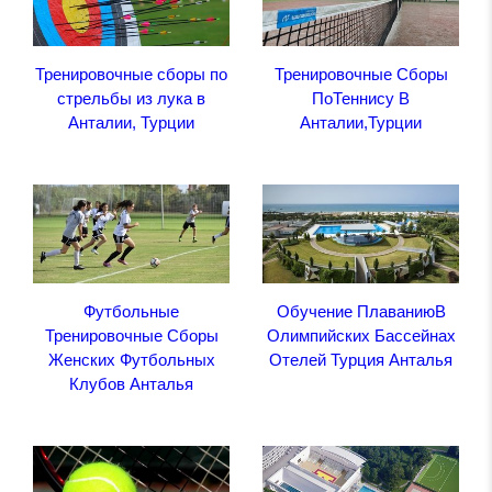
Тренировочные сборы по
Тренировочные Сборы
стрельбы из лука в
ПоТеннису В
Анталии, Турции
Анталии,Турции
Футбольные
Обучение ПлаваниюВ
Тренировочные Сборы
Олимпийских Бассейнах
Женских Футбольных
Отелей Турция Анталья
Клубов Анталья