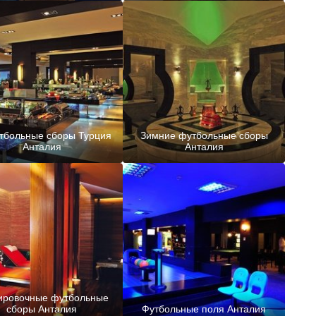
тбольные сборы Турция
Зимние футбольные сборы
Анталия
Анталия
ировочные футбольные
сборы Анталия
Футбольные поля Анталия