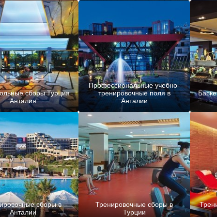
Профессиональные учебно-
ольные сборы Турция
тренировочные поля в
Баске
Анталия
Анталии
ировочные сборы в
Тренировочные сборы в
Трен
Анталии
Турции