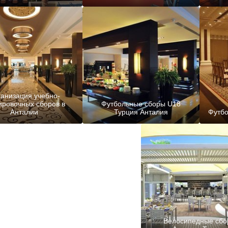
анизация учебно-
ировочных сборов в
Футбольные сборы U18
Анталии
Турция Анталия
Футбо
Велосипедные сбо