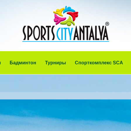
и
Бадминтон
Турниры
Спорткомплекс SCA