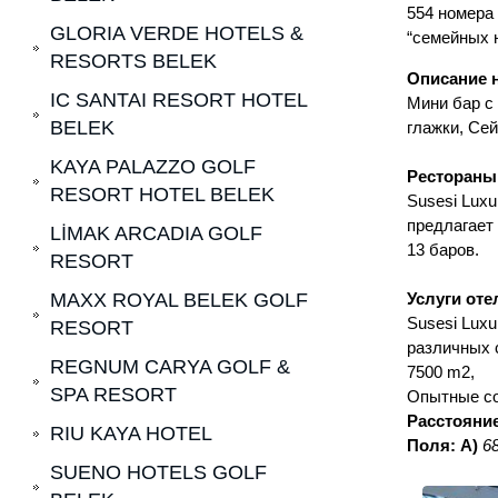
554 номера 
GLORIA VERDE HOTELS &
“семейных 
RESORTS BELEK
Описание 
IC SANTAI RESORT HOTEL
Мини бар с 
BELEK
глажки, Се
KAYA PALAZZO GOLF
Рестораны
RESORT HOTEL BELEK
Susesi Luxu
предлагает 
LİMAK ARCADIA GOLF
13 баров.
RESORT
MAXX ROYAL BELEK GOLF
Услуги оте
Susesi Luxu
RESORT
различных с
REGNUM CARYA GOLF &
7500 m2,
SPA RESORT
Опытные со
Расстояни
RIU KAYA HOTEL
Поля:
A)
6
SUENO HOTELS GOLF