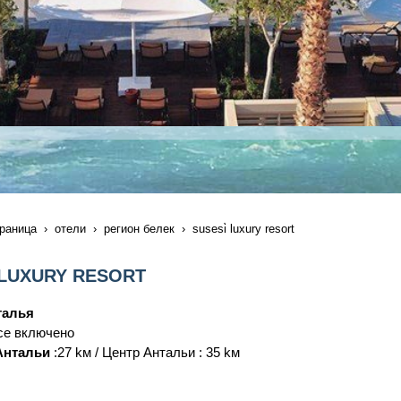
раница
отели
регион белек
susesi̇ luxury resort
 LUXURY RESORT
талья
Все включено
Антальи
:27 kм / Центр Антальи : 35 kм