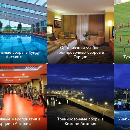
Организация учебно-
льные сборы в Кунду
тренировочных сборов в
Анталия
Турции
Ту
ивные мероприятия в
Тренировочные сборы в
Учебн
урции в Анталии
Кемере Анталия