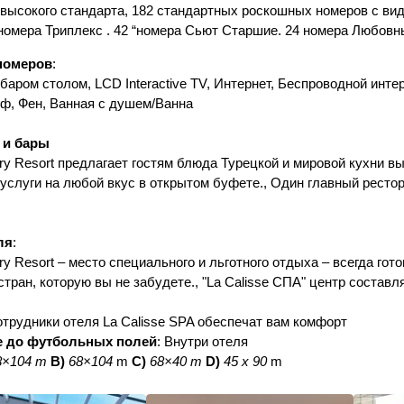
высокого стандарта, 182 стандартных роскошных номеров с видо
номера Триплекс . 42 “номера Сьют Старшие. 24 номера Любовн
номеров
:
баром столом, LCD Interactive TV, Интернет, Беспроводной инте
йф, Фен, Ванная с душем/Ванна
 и бары
ry Resort предлагает гостям блюда Турецкой и мировой кухни вык
услуги на любой вкус в открытом буфете., Один главный рестора
ля
:
ry Resort – место специального и льготного отдыха – всегда го
тран, которую вы не забудете., "La Calisse СПА" центр состав
трудники отеля La Calisse SPA обеспечат вам комфорт
е до футбольных полей
: Внутри отеля
8×104 m
B)
68×104
m
C)
68×40 m
D)
45 x 90
m