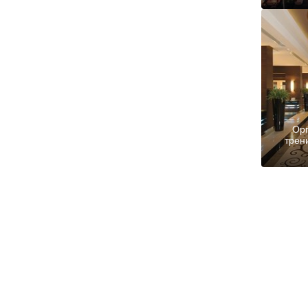
Орг
трен