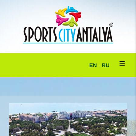
EN
-
RU