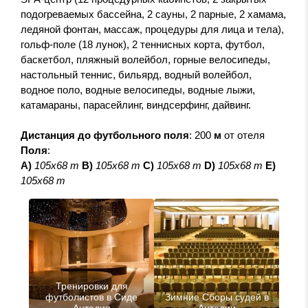
подогреваемых бассейна, 2 сауны, 2 парные, 2 хамама,
ледяной фонтан, массаж, процедуры для лица и тела),
гольф-поле (18 лунок), 2 теннисных корта, футбол,
баскетбол, пляжный волейбол, горные велосипеды,
настольный теннис, бильярд, водный волейбол,
водное поло, водные велосипеды, водные лыжи,
катамараны, парасейлинг, виндсерфинг, дайвинг.
Дистанция до футбольного поля
: 200
м
от отеля
Поля
:
А)
105х68 m
В)
105х68 m
С)
105х68 m
D)
105x68 m
E)
105x68 m
Тренировки для
футболистов в Сиде
Зимние Сборы судей в
Анталия
Анталии