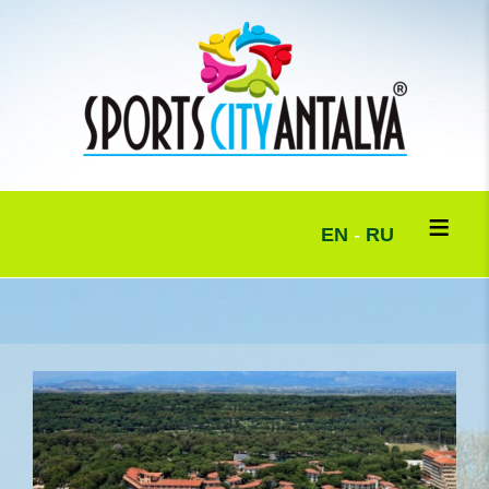
EN
-
RU