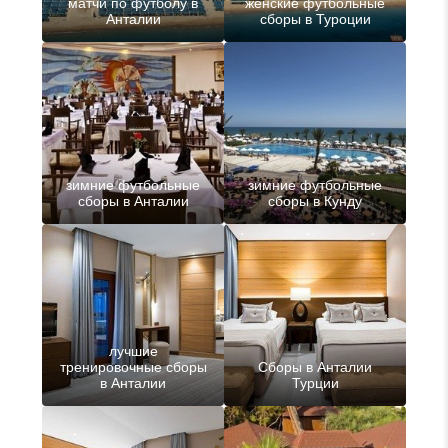
матчи по футболу в
женские футбольные
Анталии
сборы в Туроции
зимние футбольные
зимние футбольные
сборы в Анталии
сборы в Кунду
лучшие
тренировочные сборы
Сборы в Анталии
в Анталии
Турции