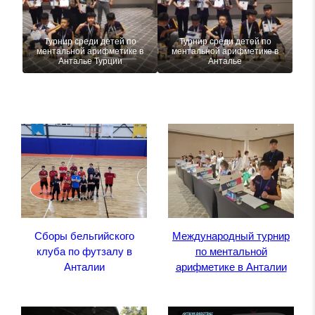
Турнир среди детей по
Турнир среди детей по
ментальной арифметике в
ментальной арифметике в
Анталье Турции
Анталье
Сборы бельгийского
Международный турнир
клуба по футзалу в
по ментальной
Анталии
арифметике в Анталии