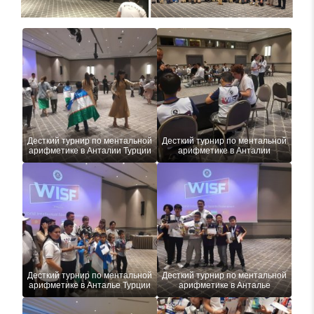
Десткий турнир по ментальной
Десткий турнир по ментальной
арифметике в Анталии Турции
арифметике в Анталии
Десткий турнир по ментальной
Десткий турнир по ментальной
арифметике в Анталье Турции
арифметике в Анталье