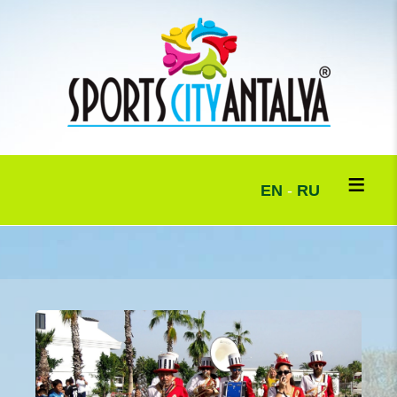
EN
-
RU