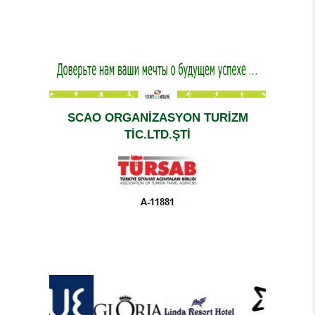
SCAO ORGANİZASYON TURİZM
TİC.LTD.ŞTİ