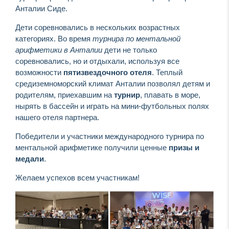
Анталии Сиде.
Дети соревновались в нескольких возрастных
категориях. Во время
турнира по ментальной
арифметики в Анталии
дети не только
соревновались, но и отдыхали, используя все
возможности
пятизвездочного отеля
. Теплый
средиземноморский климат Анталии позволял детям и
родителям, приехавшим на
турнир
, плавать в море,
нырять в бассейн и играть на мини-футбольных полях
нашего отеля партнера.
Победители и участники
международн
ого
турнир
а
по
ментальной арифметике
получили ценные
призы и
медали
.
Желаем
успехов
всем
участникам
!