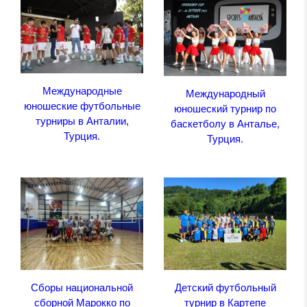
Международные
Международный
юношеские футбольные
юношеский турнир по
турниры в Анталии,
баскетболу в Анталье,
Турция.
Турция.
Сборы национальной
Детский футбольный
сборной Марокко по
турнир в Картепе