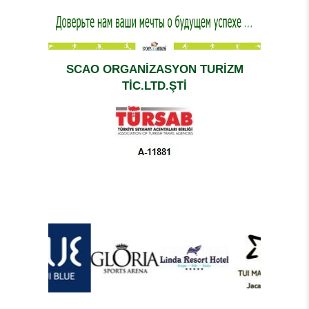
SCAO ORGANİZASYON TURİZM
TİC.LTD.ŞTİ