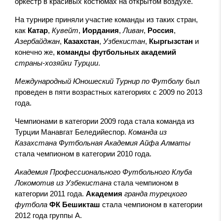
оркестр в красивых костюмах на открытом воздухе.
На турнире приняли участие команды из таких стран,
как
Катар
,
Кувейт
,
Иордани
я
,
Ливан
,
Россия
,
Азербайджан
,
Казахстан
,
Узбекистан
,
Кыргызстан
и
конечно же,
команды футбольных академий
страны-хозяйки Турции
.
Международный Юношеский
Турнир
по Футболу
был
проведен в
пяти
возрастных категориях
с 2009 по 2013
года
.
Чемпионами в категори
и
2009
года стала команда из
Турции Манавгат Беледийеспор.
Команда из
Казахстана Футбольная Академия Айфа Алматы
стала
ч
емпион
ом
в категори
и
2010
года.
Академия Профессионального Футбольного Клуба
Локомотив из Узбекистана
стала ч
емпион
ом
в
категори
и
2011 года
.
Академия
гранда турецкого
футбола
ФК
Бешикташ
стала ч
емпион
ом
в категори
и
2012 года группы А
.