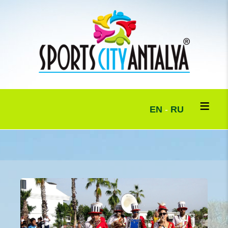
EN
-
RU