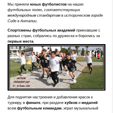
Мы приняли
юных футболистов
на наших
футбольных поля
х,
соответствующих
международным стандартам
в
историческом городе
Сиде в Анталии
.
Спортсмены
футбольных академий
приехавшие с
разных стран, собрались по дружески и боролись за
первые места
.
Для поднятия настроения и добавления красок к
турниру,
в
финале
, при раздаче
кубков
и
медалей
всем
футбольным
командам
, играл музыкальный