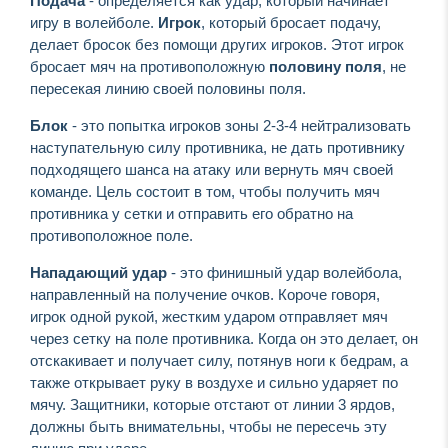
Подача
- определяется как удар, который начинает
игру в волейболе.
Игрок
, который бросает подачу,
делает бросок без помощи других игроков. Этот игрок
бросает мяч на противоположную
половину поля
, не
пересекая линию своей половины поля.
Блок
- это попытка игроков зоны 2-3-4 нейтрализовать
наступательную силу противника, не дать противнику
подходящего шанса на атаку или вернуть мяч своей
команде. Цель состоит в том, чтобы получить мяч
противника у сетки и отправить его обратно на
противоположное поле.
Нападающий удар
- это финишный удар волейбола,
направленный на получение очков. Короче говоря,
игрок одной рукой, жестким ударом отправляет мяч
через сетку на поле противника. Когда он это делает, он
отскакивает и получает силу, потянув ноги к бедрам, а
также открывает руку в воздухе и сильно ударяет по
мячу. Защитники, которые отстают от линии 3 ярдов,
должны быть внимательны, чтобы не пересечь эту