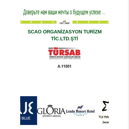
SCAO ORGANİZASYON TURİZM
TİC.LTD.ŞTİ