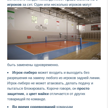
игроков
за сет. Один или несколько игроков могут
быть заменены одновременно.
Игрок-либеро
может входить и выходить без
разрешения на замену любого из игроков задней линии.
Игрок-либеро не может атаковать, делать подачу и
пытаться блокировать. Короче говоря, он
просто
защитник
, а
цвет майки
отличается от других
товарищей по команде.
Во время соревнований
командам