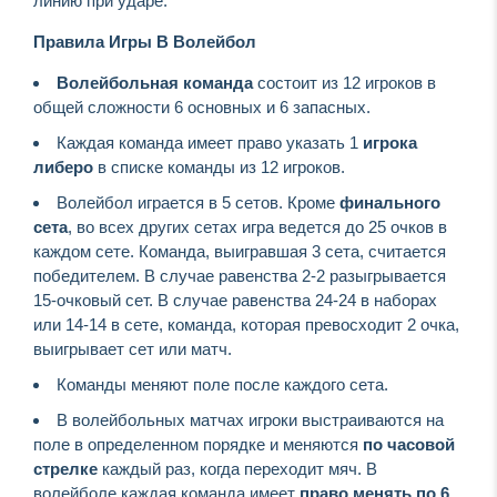
линию при ударе.
Правила Игры В Волейбол
Волейбольная команда
состоит из 12 игроков в
общей сложности 6 основных и 6 запасных.
Каждая команда имеет право указать 1
игрока
либеро
в списке команды из 12 игроков.
Волейбол играется в 5 сетов. Кроме
финального
сета
, во всех других сетах игра ведется до 25 очков в
каждом сете. Команда, выигравшая 3 сета, считается
победителем. В случае равенства 2-2 разыгрывается
15-очковый сет. В случае равенства 24-24 в наборах
или 14-14 в сете, команда, которая превосходит 2 очка,
выигрывает сет или матч.
Команды меняют поле после каждого сета.
В волейбольных матчах игроки выстраиваются на
поле в определенном порядке и меняются
по часовой
стрелке
каждый раз, когда переходит мяч. В
волейболе каждая команда имеет
право менять по
6