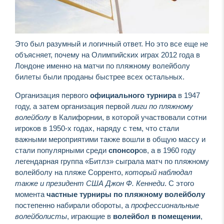
Это был разумный и логичный ответ. Но это все еще не
объясняет, почему на Олимпийских играх 2012 года в
Лондоне именно на матчи по пляжному волейболу
билеты были проданы быстрее всех остальных.
Организация первого
официального турнира
в 1947
году, а затем организация первой
лиги по пляжному
волейболу
в Калифорнии, в которой участвовали сотни
игроков в 1950-х годах, наряду с тем, что стали
важными мероприятими также вошли в общую массу и
стали популярными среди
спонсор
ов, а в 1960 году
легендарная группа «Битлз» сыграла матч по пляжному
волейболу на пляже Сорренто,
который наблюдал
также и президент США Джон Ф. Кеннеди
. С этого
момента
частные турниры по пляжному волейболу
постепенно набирали обороты, а
профессиональные
волейболисты
, играющие в
волейбол в помещении
,