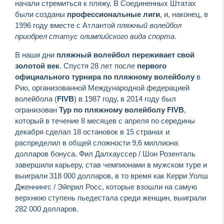
начали стремиться к пляжу. В Соединенных Штатах
были созданы
профессиональные лиги
, и, наконец, в
1996 году вместе с Атлантой
пляжный волейбол
приобрел статус олимпийского вида спорта
.
В наши дни
пляжный волейбол переживает свой
золотой век
. Спустя 28 лет после
первого
официального турнира по пляжному волейболу
в
Рио, организованной Международной федерацией
волейбола (
FIVB
) в 1987 году, в 2014 году был
огранизован
Тур по пляжному волейболу
FIVB
,
который в течение 8 месяцев с апреля по середины
декабря сделал 18 остановок в 15 странах и
распределил в общей сложности 9,6 миллиона
долларов бонуса. Фил Далхауссер / Шон Розенталь
завершили карьеру, став чемпионами в мужском туре и
выиграли 318 000 долларов, в то время как Керри Уолш
Дженнингс / Эйприл Росс, которые взошли на самую
верхнюю ступень пьедестала среди женщин, выиграли
282 000 долларов.