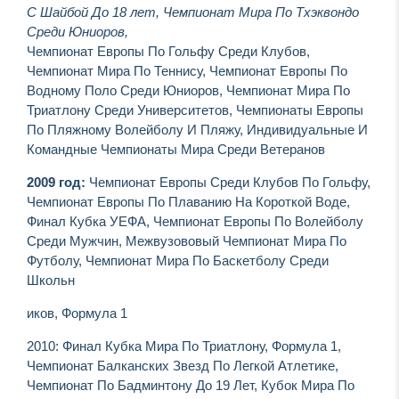
С Шайбой До 18 лет, Чемпионат Мира По Тхэквондо
Среди Юниоров,
Чемпионат Европы По Гольфу Среди Клубов,
Чемпионат Мира По Теннису, Чемпионат Европы По
Водному Поло Среди Юниоров, Чемпионат Мира По
Триатлону Среди Университетов, Чемпионаты Европы
По Пляжному Волейболу И Пляжу, Индивидуальные И
Командные Чемпионаты Мира Среди Ветеранов
2009 год:
Чемпионат Европы Среди Клубов По Гольфу,
Чемпионат Европы По Плаванию На Короткой Воде,
Финал Кубка УЕФА, Чемпионат Европы По Волейболу
Среди Мужчин, Межвузововый Чемпионат Мира По
Футболу, Чемпионат Мира По Баскетболу Среди
Школьн
иков, Формула 1
2010: Финал Кубка Мира По Триатлону, Формула 1,
Чемпионат Балканских Звезд По Легкой Атлетике,
Чемпионат По Бадминтону До 19 Лет, Кубок Мира По