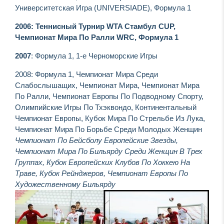
Университетская Игра (UNIVERSIADE), Формула 1
2006: Теннисный Турнир WTA Стамбул CUP,
Чемпионат Мира По Ралли WRC, Формула 1
2007
: Формула 1, 1-е Черноморские Игры
2008: Формула 1, Чемпионат Мира Среди
Слабослышащих, Чемпионат Мира, Чемпионат Мира
По Ралли, Чемпионат Европы По Подводному Спорту,
Олимпийские Игры По Тхэквондо, Континентальный
Чемпионат Европы, Кубок Мира По Стрельбе Из Лука,
Чемпионат Мира По Борьбе Среди Молодых Женщин
Чемпионат По Бейсболу Европейские Звезды,
Чемпионат Мира По Бильярду Среди Женщин В Трех
Группах, Кубок Европейских Клубов По Хоккею На
Траве, Кубок Рейнджеров, Чемпионат Европы По
Художественному Бильярду