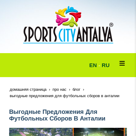
EN
-
RU
домашняя страница
про нас
блог
выгодные предложения для футбольных сборов в анталии
Выгодные Предложения Для
Футбольных Сборов В Анталии