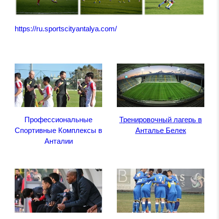
https://ru.sportscityantalya.com/
Профессиональные
Тренировочный лагерь в
Спортивные Комплексы в
Анталье Белек
Анталии