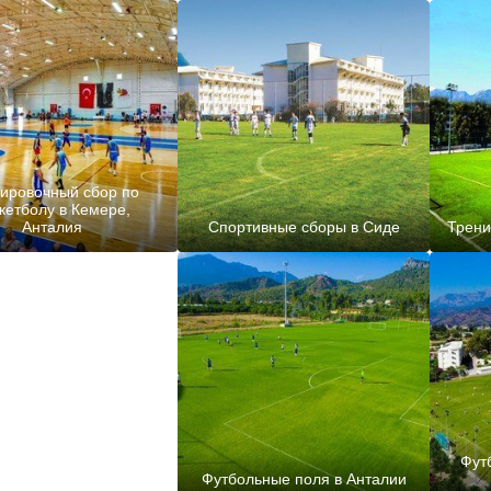
ировочный сбор по
кетболу в Кемере,
Анталия
Спортивные сборы в Сиде
Трени
Фут
Футбольные поля в Анталии