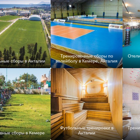
Тренировочные сборы по
Отели
ьные сборы в Анталии
волейболу в Кемере, Анталия
Футбольные тренировки в
Трени
вные сборы в Кемере
Анталии