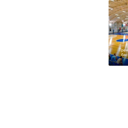
Трен
бас