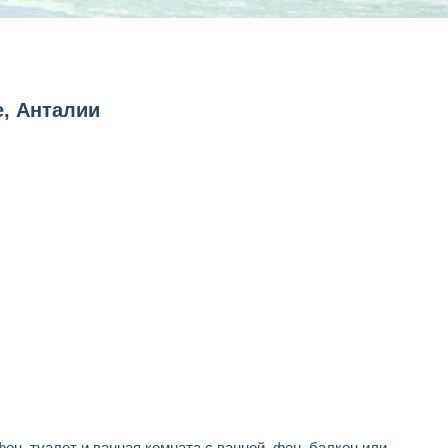
, Анталии
н, туалет и ванная комната с ванной, фен, балкон или