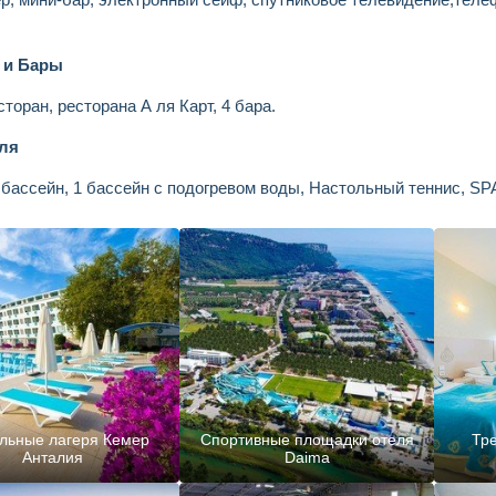
 и Бары
торан, ресторана А ля Карт, 4 бара.
еля
бассейн, 1 бассейн с подогревом воды, Настольный теннис, SPA
льные лагеря Кемер
Спортивные площадки отеля
Тре
Анталия
Daima