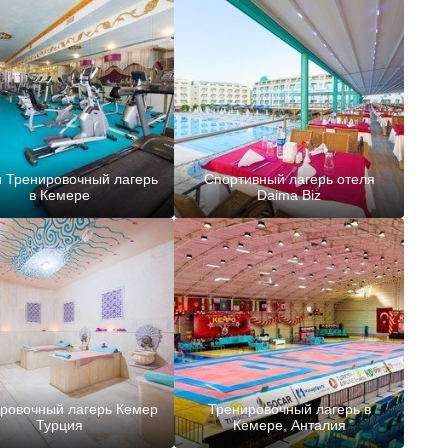
 Тренировочный лагерь
Спортивный лагерь отеля
в Кемере
Daima Biz
ровочный лагерь Кемер
Тренировочный лагерь в
Турция
Кемере, Анталия