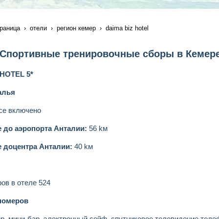
раница
отели
регион кемер
daima biz hotel
Спортивные тренировочные сборы в Кемере
 HOTEL
5*
алья
е включено
 до аэропорта Антал
и
и:
56 kм
е до
центра Антал
и
и:
40 kм
ов в отеле 524
номеров
р, мини-бар, электронный сейф, спутниковоe телевидение,телефо