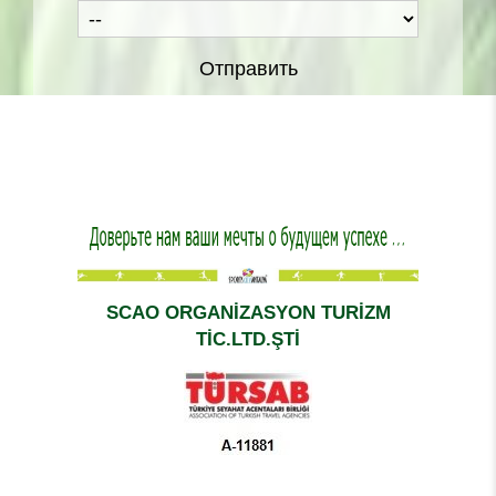
Отправить
SCAO ORGANİZASYON TURİZM
TİC.LTD.ŞTİ