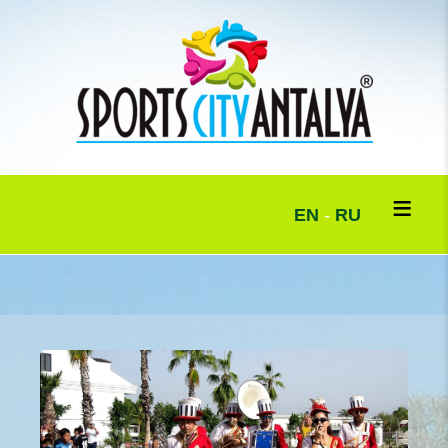
EN
-
RU