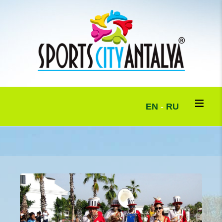
EN
-
RU