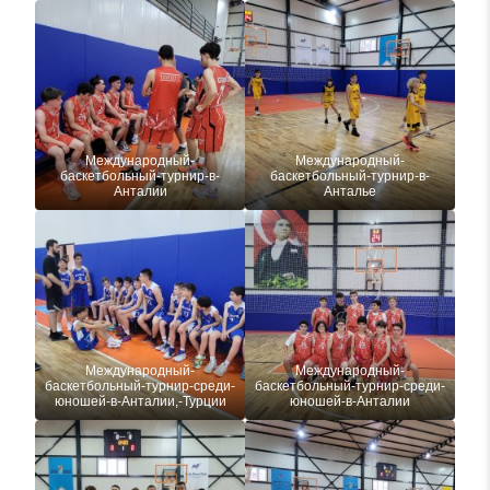
Международный-
Международный-
баскетбольный-турнир-в-
баскетбольный-турнир-в-
Анталии
Анталье
Международный-
Международный-
баскетбольный-турнир-среди-
баскетбольный-турнир-среди-
юношей-в-Анталии,-Турции
юношей-в-Анталии