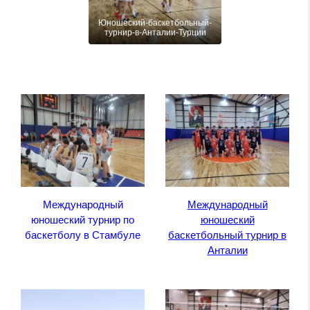
Юношеский-баскетбольный-
турнир-в-Анталии-Турции
Международный
Международный
юношеский турнир по
юношеский
баскетболу в Стамбуле
баскетбольный турнир в
Анталии