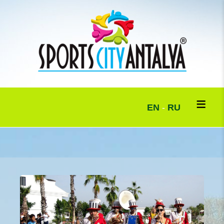
EN
-
RU