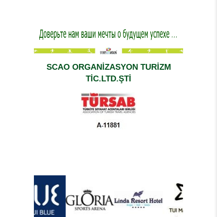
SCAO ORGANİZASYON TURİZM
TİC.LTD.ŞTİ