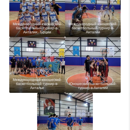
Международный-юношеский-
Международный-юношеский-
баскетбольный-турнир-в-
баскетбольный-турнир-в-
Анталии,-Турции
Анталии
Международный-юношеский-
баскетбольный-турнир-в-
Юношеский-баскетбольный-
Анталье
турнир-в-Анталии