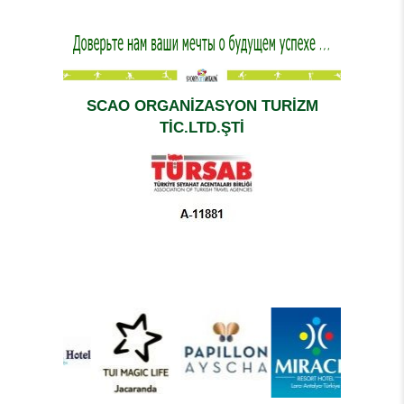
SCAO ORGANİZASYON TURİZM
TİC.LTD.ŞTİ