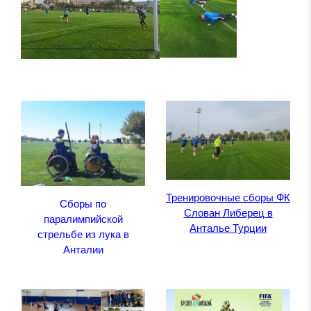
Тренировочные сборы ФК
Сборы по
Слован Либерец в
паралимпийской
Анталье Турции
стрельбе из лука в
Анталии