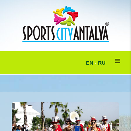
EN
-
RU