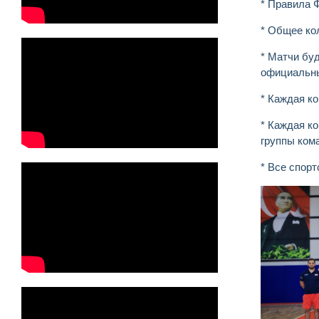
* Правила
* Общее ко
* Матчи бу
официальн
* Каждая ко
* Каждая к
группы ком
* Все спор