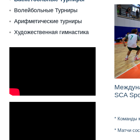
Волейбольные Турниры
Арифметические турниры
Художественная гимнастика
Междуна
SCA Spo
* Команды м
* Матчи сос