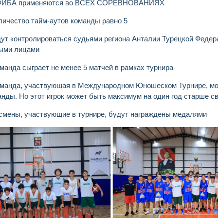
 ФИБА применяются во ВСЕХ СОРЕВНОВАНИЯХ
личество тайм-аутов команды равно 5
дут контролироваться судьями региона Анталии Турецкой Федер
ыми лицами
манда сыграет не менее 5 матчей в рамках турнира
оманда, участвующая в Международном Юношеском Турнире, мож
анды. Но этот игрок может быть максимум на один год старше с
тсмены, участвующие в турнире, будут награждены медалями