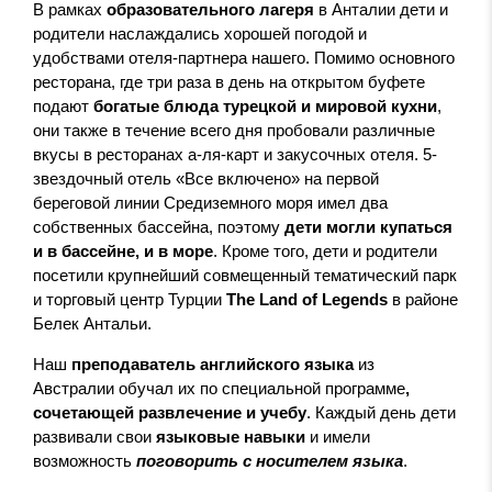
В рамках
образовательного лагеря
в Анталии дети и
родители наслаждались хорошей погодой и
удобствами отеля-партнера нашего. Помимо основного
ресторана, где три раза в день на открытом буфете
подают
богатые блюда турецкой и мировой кухни
,
они также в течение всего дня пробовали различные
вкусы в ресторанах а-ля-карт и закусочных отеля. 5-
звездочный отель «Все включено» на первой
береговой линии Средиземного моря имел два
собственных бассейна, поэтому
дети могли купаться
и в бассейне, и в море
. Кроме того, дети и родители
посетили крупнейший совмещенный тематический парк
и торговый центр Турции
The Land of Legends
в районе
Белек Антальи.
Наш
преподаватель английского языка
из
Австралии обучал их по специальной программе
,
сочетающей развлечение и учебу
. Каждый день дети
развивали свои
языковые навыки
и имели
возможность
поговорить с носителем языка
.